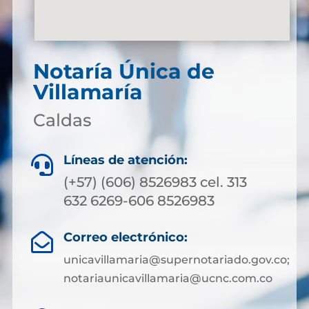
Notaría Única de
Villamaría
Caldas
Líneas de atención:

(+57) (606) 8526983 cel. 313
632 6269-606 8526983
Correo electrónico:

unicavillamaria@supernotariado.gov.co;
notariaunicavillamaria@ucnc.com.co