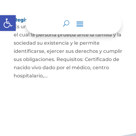
Abrir barra de herramientas
Registro Civil de Nacimiento
Es un documento indispensable mediante
el cual la persona prueba ante la familia y la
sociedad su existencia y le permite
identificarse, ejercer sus derechos y cumplir
sus obligaciones. Requisitos: Certificado de
nacido vivo dado por el médico, centro
hospitalario,...