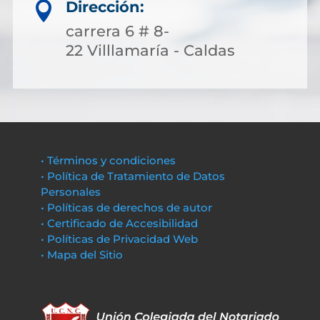
Dirección:

carrera 6 # 8-
22 Villlamaría - Caldas
• Términos y condiciones
• Política de Tratamiento de Datos
Personales
• Políticas de derechos de autor
• Certificado de Accesibilidad
• Políticas de Privacidad Web
• Mapa del Sitio