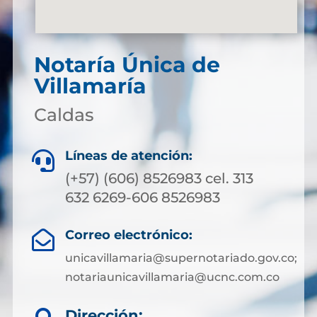
Notaría Única de
Villamaría
Caldas
Líneas de atención:

(+57) (606) 8526983 cel. 313
632 6269-606 8526983
Correo electrónico:

unicavillamaria@supernotariado.gov.co;
notariaunicavillamaria@ucnc.com.co
Dirección: