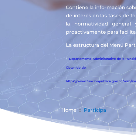
Contiene la información sobr
de interés en las fases de f
la normatividad general 
proactivamente para facilitar
La estructura del Menú Parti
*
Departamento Administrativo de la Función
Obtenido de:
https://www.funcionpublica.gov.co/web/eva/
Home
Participa
9