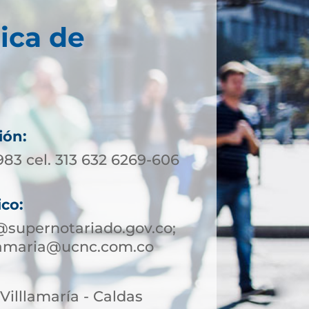
ica de
ión:
983 cel. 313 632 6269-606
ico:
@supernotariado.gov.co;
llamaria@ucnc.com.co
 Villlamaría - Caldas