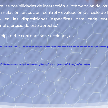
e las posibilidades de interacción e intervención de lo
ormulación, ejecución, control y evaluación del ciclo de 
y en las disposiciones específicas para cada en
 el ejercicio de este derecho.*
cipa debe contener seis secciones, así:
 Pública (2021). Lineamientos para publicar información en el menú participa sobre p
biblioteca-virtual/-/document_library/bGsp2IjUBdeu/view_file/39121905