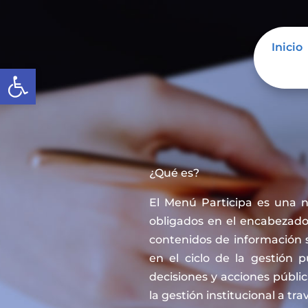
Inicio
Abrir barra de herramientas
¿Qué es?
El Menú Participa es una 
obligados en el encabezado 
contenidos de información 
en el ciclo de la gestión 
decisiones y acciones públi
la gestión institucional a tra