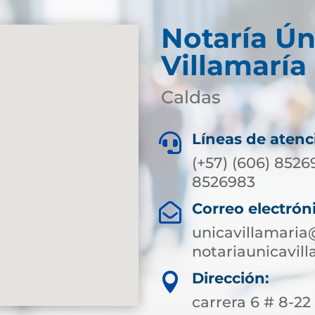
Notaría Ún
Villamaría
Caldas
Líneas de atenc

(+57) (606) 8526
8526983
Correo electrón

unicavillamaria
notariaunicavi
Dirección:

carrera 6 # 8-22