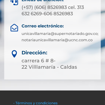

(+57) (606) 8526983 cel. 313
632 6269-606 8526983
Correo electrónico:

unicavillamaria@supernotariado.gov.co;
notariaunicavillamaria@ucnc.com.co
Dirección:

carrera 6 # 8-
22 Villlamaría - Caldas
• Términos y condiciones