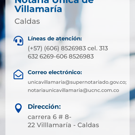
Villamaría
Caldas
Líneas de atención:

(+57) (606) 8526983 cel. 313
632 6269-606 8526983
Correo electrónico:

unicavillamaria@supernotariado.gov.co;
notariaunicavillamaria@ucnc.com.co
Dirección:

carrera 6 # 8-
22 Villlamaría - Caldas