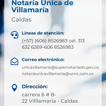
Notaría Única de
Villamaría
Caldas
Líneas de atención:

(+57) (606) 8526983 cel. 313
632 6269-606 8526983
Correo electrónico:

unicavillamaria@supernotariado.gov.co;
notariaunicavillamaria@ucnc.com.co
Dirección:

carrera 6 # 8-
22 Villlamaría - Caldas