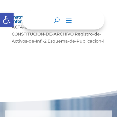
Abrir barra de herramientas
Instrumentos de gestión de la
información.
ACTA-DE-APROBACION ACTA-DE-
CONSTITUCION-DE-ARCHIVO Registro-de-
Activos-de-Inf.-2 Esquema-de-Publicacion-1