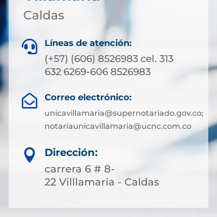
Caldas
Líneas de atención:

(+57) (606) 8526983 cel. 313
632 6269-606 8526983
Correo electrónico:

unicavillamaria@supernotariado.gov.co;
notariaunicavillamaria@ucnc.com.co
Dirección:

carrera 6 # 8-
22 Villlamaría - Caldas