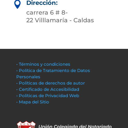
Dirección:

carrera 6 # 8-
22 Villlamaría - Caldas
• Términos y condiciones
• Política de Tratamiento de Datos
Personales
• Políticas de derechos de autor
• Certificado de Accesibilidad
• Políticas de Privacidad Web
• Mapa del Sitio