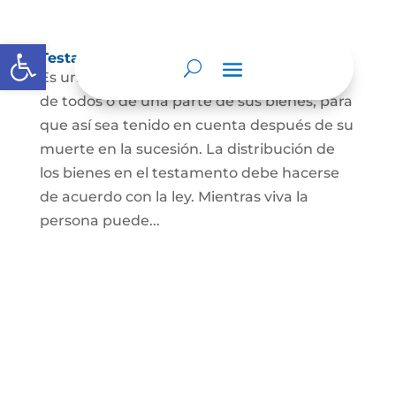
Abrir barra de herramientas
Testamento
Es un acto por el cual una persona dispone
de todos o de una parte de sus bienes, para
que así sea tenido en cuenta después de su
muerte en la sucesión. La distribución de
los bienes en el testamento debe hacerse
de acuerdo con la ley. Mientras viva la
persona puede...