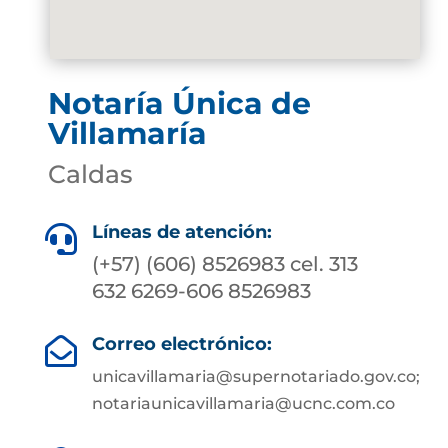
Notaría Única de
Villamaría
Caldas
Líneas de atención:

(+57) (606) 8526983 cel. 313
632 6269-606 8526983
Correo electrónico:

unicavillamaria@supernotariado.gov.co;
notariaunicavillamaria@ucnc.com.co