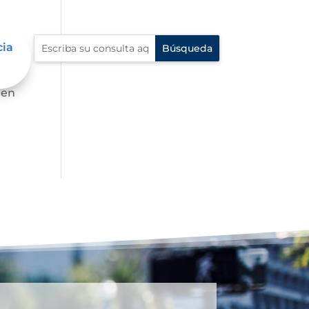
cia
 en