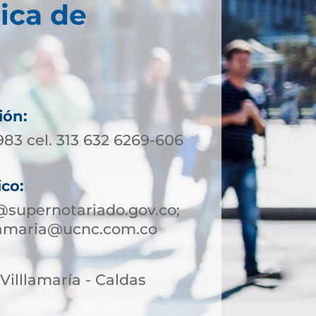
ica de
ión:
983 cel. 313 632 6269-606
ico:
@supernotariado.gov.co;
llamaria@ucnc.com.co
 Villlamaría - Caldas