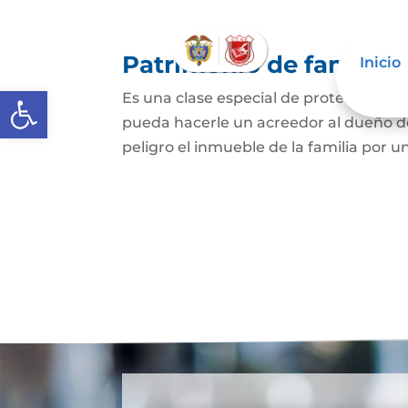
Patrimonio de familia
Inicio
Abrir barra de herramientas
Es una clase especial de protección de
pueda hacerle un acreedor al dueño de
peligro el inmueble de la familia por u