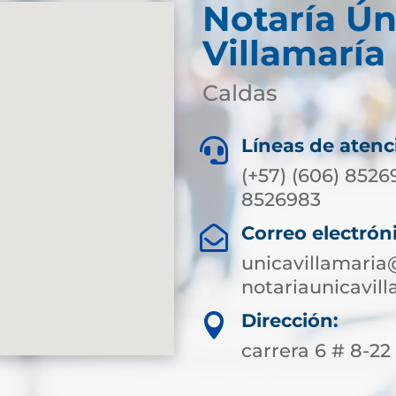
Notaría Ún
Villamaría
Caldas
Líneas de atenc

(+57) (606) 8526
8526983
Correo electrón

unicavillamaria
notariaunicavi
Dirección:

carrera 6 # 8-22