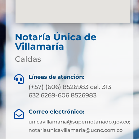
Notaría Única de
Villamaría
Caldas
Líneas de atención:

(+57) (606) 8526983 cel. 313
632 6269-606 8526983
Correo electrónico:

unicavillamaria@supernotariado.gov.co;
notariaunicavillamaria@ucnc.com.co