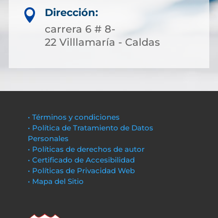
Dirección:

carrera 6 # 8-
22 Villlamaría - Caldas
• Términos y condiciones
• Política de Tratamiento de Datos
Personales
• Políticas de derechos de autor
• Certificado de Accesibilidad
• Políticas de Privacidad Web
• Mapa del Sitio