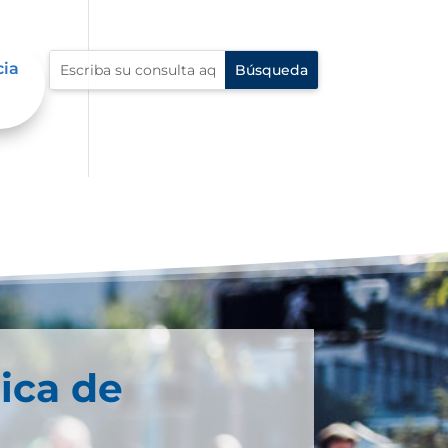
cia
ica de