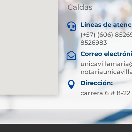
Caldas
Líneas de atenc

(+57) (606) 8526
8526983
Correo electrón

unicavillamaria
notariaunicavi
Dirección:

carrera 6 # 8-22