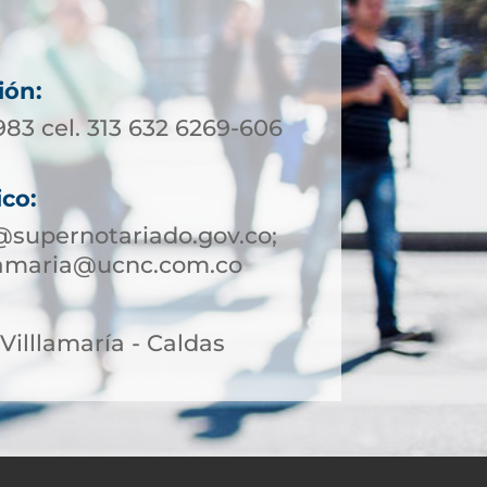
ión:
983 cel. 313 632 6269-606
ico:
@supernotariado.gov.co;
llamaria@ucnc.com.co
 Villlamaría - Caldas