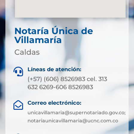
Notaría Única de
Villamaría
Caldas
Líneas de atención:

(+57) (606) 8526983 cel. 313
632 6269-606 8526983
Correo electrónico:

unicavillamaria@supernotariado.gov.co;
notariaunicavillamaria@ucnc.com.co