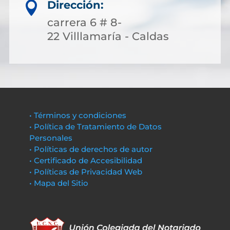
Dirección:

carrera 6 # 8-
22 Villlamaría - Caldas
• Términos y condiciones
• Política de Tratamiento de Datos
Personales
• Políticas de derechos de autor
• Certificado de Accesibilidad
• Políticas de Privacidad Web
• Mapa del Sitio