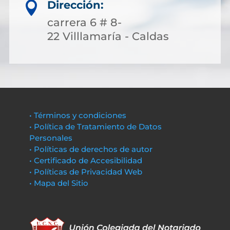
Dirección:

carrera 6 # 8-
22 Villlamaría - Caldas
• Términos y condiciones
• Política de Tratamiento de Datos
Personales
• Políticas de derechos de autor
• Certificado de Accesibilidad
• Políticas de Privacidad Web
• Mapa del Sitio