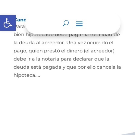
Abrir barra de herramientas
Cancelación de Hipoteca
Para cancelar una hipoteca, el dueño del
bien hipotecado debe pagar la totalidad de
la deuda al acreedor. Una vez ocurrido el
pago, quien prestó el dinero (el acreedor)
debe ir a la notaría para declarar que la
deuda está pagada y que por ello cancela la
hipoteca....