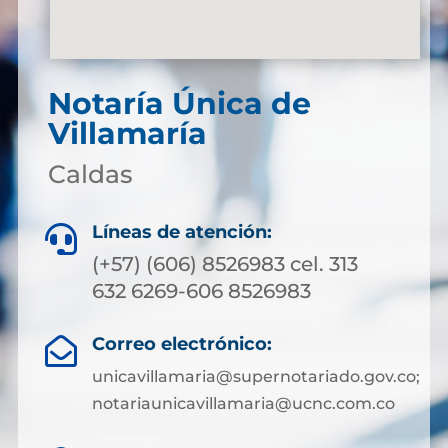
Notaría Única de
Villamaría
Caldas
Líneas de atención:

(+57) (606) 8526983 cel. 313
632 6269-606 8526983
Correo electrónico:

unicavillamaria@supernotariado.gov.co;
notariaunicavillamaria@ucnc.com.co