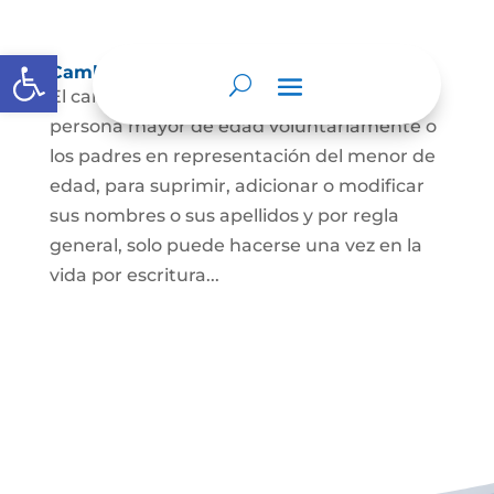
Abrir barra de herramientas
Cambio Nombre
El cambio de nombre lo podrá hacer la
persona mayor de edad voluntariamente o
los padres en representación del menor de
edad, para suprimir, adicionar o modificar
sus nombres o sus apellidos y por regla
general, solo puede hacerse una vez en la
vida por escritura...