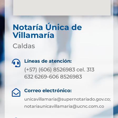
Notaría Única de
Villamaría
Caldas
Líneas de atención:

(+57) (606) 8526983 cel. 313
632 6269-606 8526983
Correo electrónico:

unicavillamaria@supernotariado.gov.co;
notariaunicavillamaria@ucnc.com.co