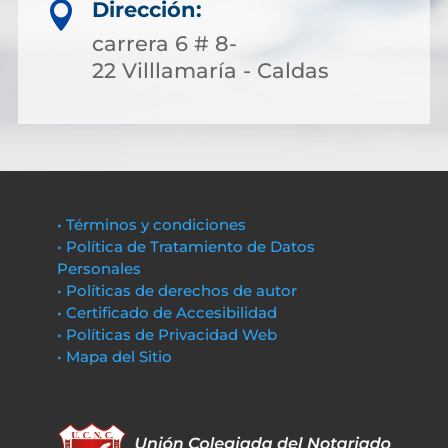
Dirección:

carrera 6 # 8-
22 Villlamaría - Caldas
• Términos y condiciones
• Política de Tratamiento de Datos
Personales
• Políticas de derechos de autor
• Certificado de Accesibilidad
• Políticas de Privacidad Web
• Mapa del Sitio