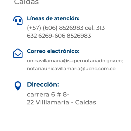
Caldas
Líneas de atención:

(+57) (606) 8526983 cel. 313
632 6269-606 8526983
Correo electrónico:

unicavillamaria@supernotariado.gov.co;
notariaunicavillamaria@ucnc.com.co
Dirección:

carrera 6 # 8-
22 Villlamaría - Caldas