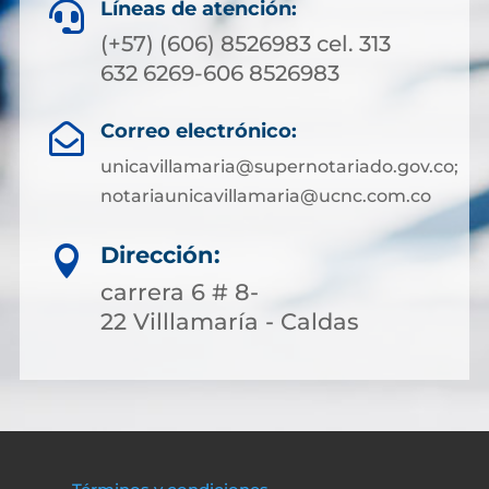
Líneas de atención:

(+57) (606) 8526983 cel. 313
632 6269-606 8526983
Correo electrónico:

unicavillamaria@supernotariado.gov.co;
notariaunicavillamaria@ucnc.com.co
Dirección:

carrera 6 # 8-
22 Villlamaría - Caldas