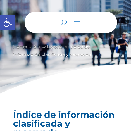
Abrir barra de herramientas
Home
Sin categoría
Índice de
9
9
información clasificada y reservada.
Índice de información
clasificada y