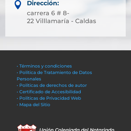
Dirección:

carrera 6 # 8-
22 Villlamaría - Caldas
• Términos y condiciones
• Política de Tratamiento de Datos
Personales
• Políticas de derechos de autor
• Certificado de Accesibilidad
• Políticas de Privacidad Web
• Mapa del Sitio