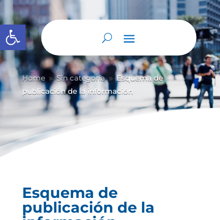
Abrir barra de herramientas
Home
Sin categoría
Esquema de
9
9
publicación de la información
Esquema de
publicación de la