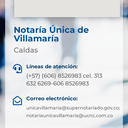
Notaría Única de
Villamaría
Caldas
Líneas de atención:

(+57) (606) 8526983 cel. 313
632 6269-606 8526983
Correo electrónico:

unicavillamaria@supernotariado.gov.co;
notariaunicavillamaria@ucnc.com.co