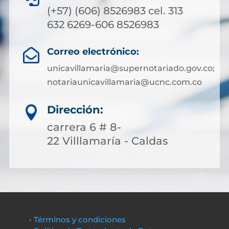
(+57) (606) 8526983 cel. 313
632 6269-606 8526983
Correo electrónico:

unicavillamaria@supernotariado.gov.co;
notariaunicavillamaria@ucnc.com.co
Dirección:

carrera 6 # 8-
22 Villlamaría - Caldas
• Términos y condiciones