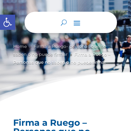
Abrir barra de herramientas
Home
Firma a Ruego- personas que no
9
saben o no puede firmar
Firma a Ruego –
9
Personas que no saben o no puede firmar
Firma a Ruego –