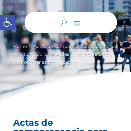
Abrir barra de herramientas
Home
Actas de comparecencia para otorgar
9
escritura pública
Actas de comparecencia
9
para otorgar escritura pública
Actas de