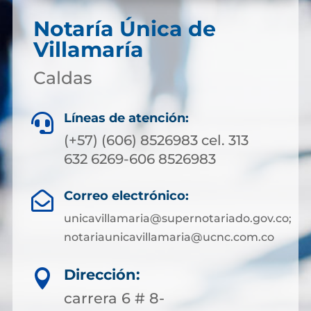
Notaría Única de
Villamaría
Caldas
Líneas de atención:

(+57) (606) 8526983 cel. 313
632 6269-606 8526983
Correo electrónico:

unicavillamaria@supernotariado.gov.co;
notariaunicavillamaria@ucnc.com.co
Dirección:

carrera 6 # 8-