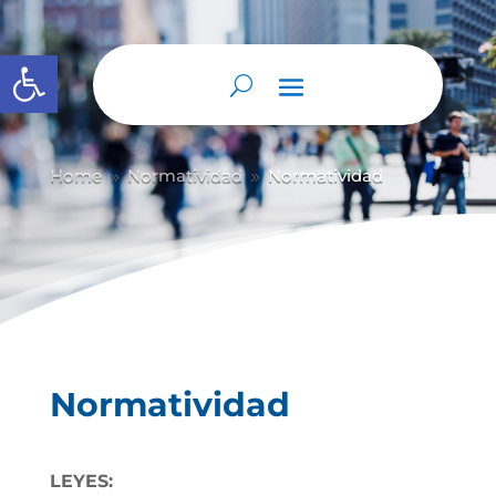
Abrir barra de herramientas
Home
Normatividad
Normatividad
9
9
Normatividad
LEYES: