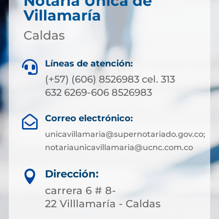
Notaría Única de
Villamaría
Caldas
Líneas de atención:

(+57) (606) 8526983 cel. 313
632 6269-606 8526983
Correo electrónico:

unicavillamaria@supernotariado.gov.co;
notariaunicavillamaria@ucnc.com.co
Dirección:

carrera 6 # 8-
22 Villlamaría - Caldas